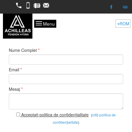
2298052050
6974624261
2298053227
kofitsas@otenet.gr
Menu
ROM
Nume Complet
*
Email
*
Mesaj
*
Acceptați politica de confidențialitate
(
citiți politica de
confidențialitate
)