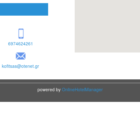
6974624261
kofitsas@otenet.gr
powered by
OnlineHotelManager