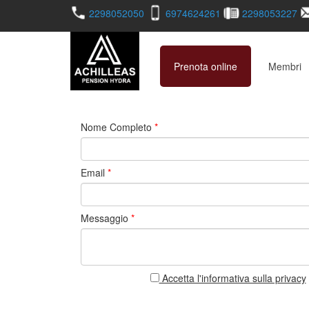
2298052050
6974624261
2298053227
Prenota online
Membri
Nome Completo
*
Email
*
Messaggio
*
Accetta l'informativa sulla privacy