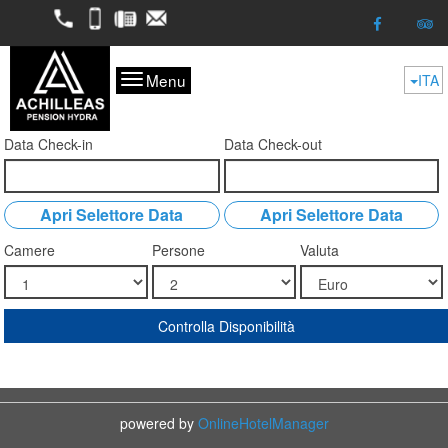
2298052050
6974624261
2298053227
kofitsas@otenet.gr
Menu
ITA
Data Check-in
Data Check-out
Apri Selettore Data
Apri Selettore Data
Camere
Persone
Valuta
Controlla Disponibilità
powered by
OnlineHotelManager