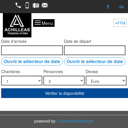
2298052050
6974624261
2298053227
kofitsas@otenet.gr
Menu
FRA
Date d'arrivée
Date de départ
Ouvrir le sélecteur de date
Ouvrir le sélecteur de date
Chambres
Personnes
Devise
Vérifier la disponibilité
powered by
OnlineHotelManager