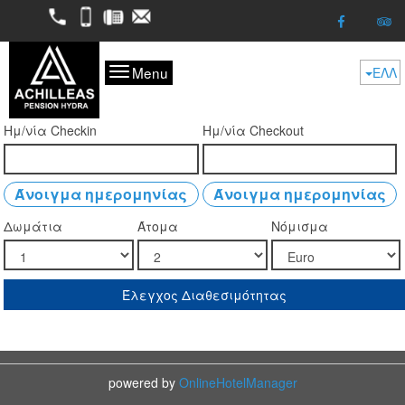
2298052050
6974624261
2298053227
kofitsas@otenet.gr
Menu
ΕΛΛ
Ημ/νία Checkin
Ημ/νία Checkout
Άνοιγμα ημερομηνίας
Άνοιγμα ημερομηνίας
Δωμάτια
Άτομα
Νόμισμα
Έλεγχος Διαθεσιμότητας
powered by
OnlineHotelManager