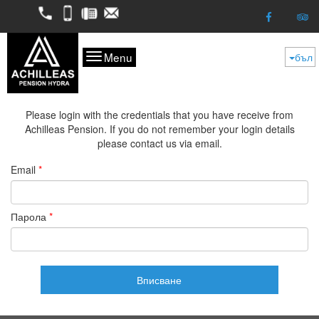
2298052050
6974624261
2298053227
kofitsas@otenet.gr
Menu
бъл
Please login with the credentials that you have receive from
Achilleas Pension. If you do not remember your login details
please contact us via email.
Email
*
Парола
*
Вписване